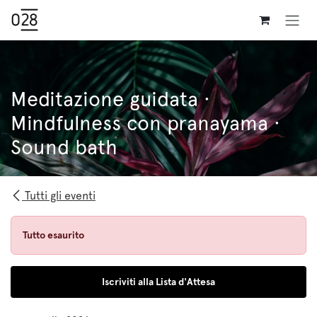
Passa al contenuto
Meditazione guidata ·
Mindfulness con pranayama ·
Sound bath
Tutti gli eventi
Tutto esaurito
Iscriviti alla Lista d'Attesa